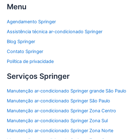
Menu
c
itt
at
ai
ar
e
er
s
l
e
Agendamento Springer
b
A
Assistência técnica ar-condicionado Springer
o
p
Blog Springer
o
p
Contato Springer
k
Política de privacidade
Serviços Springer
Manutenção ar-condicionado Springer grande São Paulo
Manutenção ar-condicionado Springer São Paulo
Manutenção ar-condicionado Springer Zona Centro
Manutenção ar-condicionado Springer Zona Sul
Manutenção ar-condicionado Springer Zona Norte