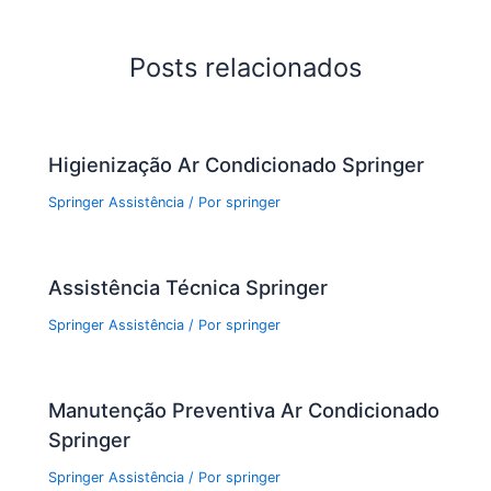
e
er
s
l
e
b
A
Posts relacionados
o
p
o
p
Higienização Ar Condicionado Springer
k
Springer Assistência
/ Por
springer
Assistência Técnica Springer
Springer Assistência
/ Por
springer
Manutenção Preventiva Ar Condicionado
Springer
Springer Assistência
/ Por
springer