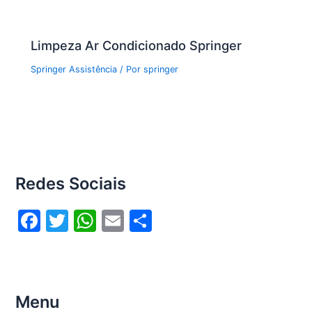
Limpeza Ar Condicionado Springer
Springer Assistência
/ Por
springer
Redes Sociais
F
T
W
E
S
a
w
h
m
h
c
itt
at
ai
ar
e
er
s
l
e
Menu
b
A