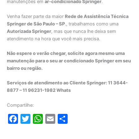
manutenções em
ar-condicionado Springer
.
Venha fazer parte da maior
Rede de Assistência Técnica
Springer de São Paulo – SP
., trabalhamos como uma
Autorizada Springer
, mas que nunca lhe deixa sem
atendimento na hora que você mais precisa.
Não espere o verão chegar, solicite agora mesmo uma
manutenção para o seu ar condicionado Springer em seu
bairro ou região.
Serviços de atendimento ao Cliente Springer: 11 3644-
8877 – 11 96231-1982 Whats
Compartilhe:
F
T
W
E
S
a
w
h
m
h
c
itt
at
ai
ar