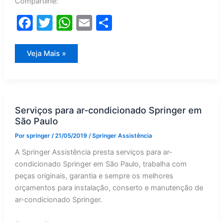
Compartilhe:
F
T
W
E
S
a
w
h
m
h
c
itt
at
ai
ar
Springer
Veja Mais »
e
er
s
l
e
b
A
o
p
Serviços para ar-condicionado Springer em
o
p
São Paulo
k
Por
springer
/
21/05/2019
/
Springer Assistência
A Springer Assistência presta serviços para ar-
condicionado Springer em São Paulo, trabalha com
peças originais, garantia e sempre os melhores
orçamentos para instalação, conserto e manutenção de
ar-condicionado Springer.