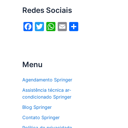
Redes Sociais
F
T
W
E
S
a
w
h
m
h
c
itt
at
ai
ar
e
er
s
l
e
b
A
Menu
o
p
o
p
Agendamento Springer
k
Assistência técnica ar-
condicionado Springer
Blog Springer
Contato Springer
Política de privacidade