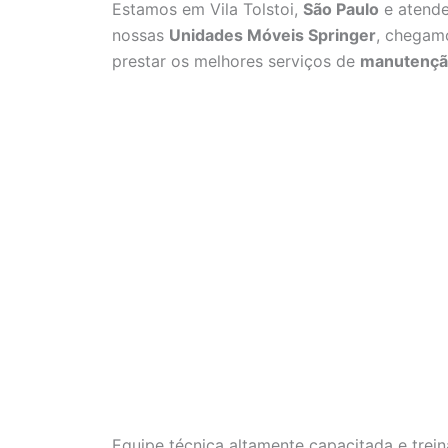
Estamos em Vila Tolstoi,
São Paulo
e atende
nossas
Unidades Móveis Springer
, chegamo
prestar os melhores serviços de
manutenção
Equipe técnica altamente capacitada e trei