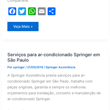
Compartilhe:
F
T
W
E
S
a
w
h
m
h
c
itt
at
ai
ar
Springer
Veja Mais »
e
er
s
l
e
b
A
o
p
Serviços para ar-condicionado Springer em
o
p
São Paulo
k
Por
springer
/
21/05/2019
/
Springer Assistência
A Springer Assistência presta serviços para ar-
condicionado Springer em São Paulo, trabalha com
peças originais, garantia e sempre os melhores
orçamentos para instalação, conserto e manutenção de
ar-condicionado Springer.