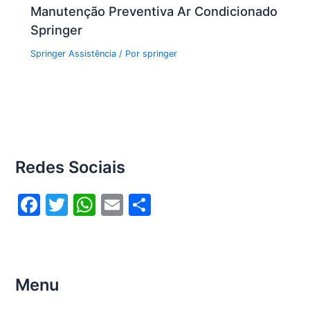
Manutenção Preventiva Ar Condicionado
Springer
Springer Assistência
/ Por
springer
Redes Sociais
F
T
W
E
S
a
w
h
m
h
c
itt
at
ai
ar
e
er
s
l
e
Menu
b
A