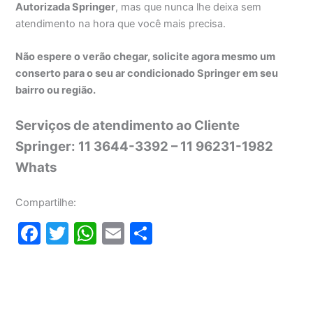
Autorizada Springer
, mas que nunca lhe deixa sem
atendimento na hora que você mais precisa.
Não espere o verão chegar, solicite agora mesmo um
conserto para o seu ar condicionado Springer em seu
bairro ou região.
Serviços de atendimento ao Cliente
Springer: 11 3644-3392 – 11 96231-1982
Whats
Compartilhe:
F
T
W
E
S
a
w
h
m
h
c
itt
at
ai
ar
e
er
s
l
e