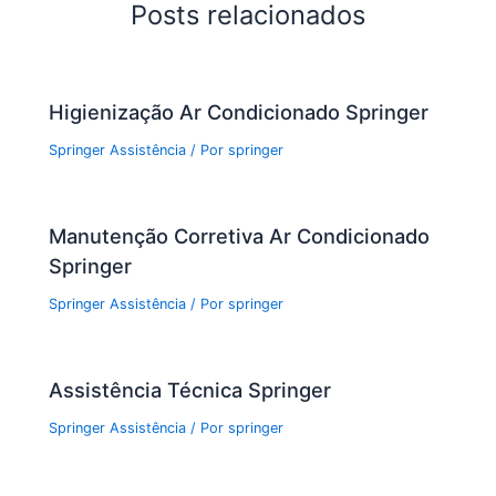
b
A
Posts relacionados
o
p
o
p
Higienização Ar Condicionado Springer
k
Springer Assistência
/ Por
springer
Manutenção Corretiva Ar Condicionado
Springer
Springer Assistência
/ Por
springer
Assistência Técnica Springer
Springer Assistência
/ Por
springer