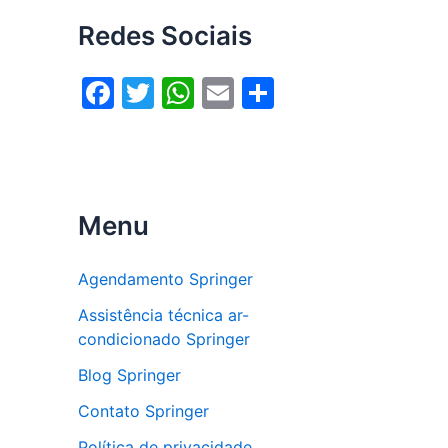
Redes Sociais
F
T
W
E
S
a
w
h
m
h
c
itt
at
ai
ar
e
er
s
l
e
b
A
Menu
o
p
o
p
Agendamento Springer
k
Assistência técnica ar-
condicionado Springer
Blog Springer
Contato Springer
Política de privacidade