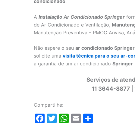
condicionado
.
A
Instalação Ar Condicionado Springer
forn
de Ar Condicionado e Ventilação,
Manutenç
Manutenção Preventiva – PMOC Anvisa, Análi
Não espere o seu
ar condicionado Springer
solicite uma
visita técnica para o seu ar-c
a garantia de um ar condicionado
Springer
Serviços de atend
11 3644-8877 |
Compartilhe:
F
T
W
E
S
a
w
h
m
h