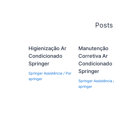
c
itt
at
ai
ar
e
er
s
l
e
b
A
Posts
o
p
o
p
k
Higienização Ar
Manutenção
Condicionado
Corretiva Ar
Springer
Condicionado
Springer
Springer Assistência
/ Por
springer
Springer Assistência
springer