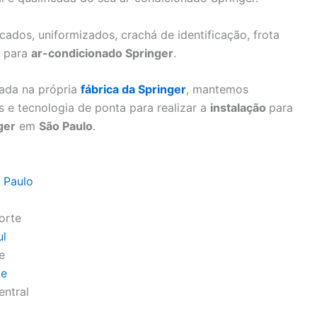
icados, uniformizados, crachá de identificação, frota
o para
ar-condicionado Springer
.
nada na própria
fábrica da Springer
, mantemos
 e tecnologia de ponta para realizar a
instalação
para
ger
em
São Paulo
.
 Paulo
orte
ul
e
te
entral