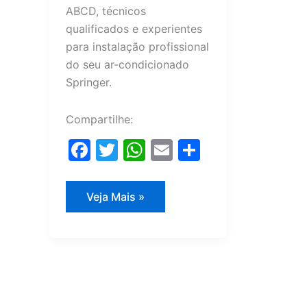
ABCD, técnicos
qualificados e experientes
para instalação profissional
do seu ar-condicionado
Springer.
Compartilhe:
F
T
W
E
S
a
w
h
m
h
c
itt
at
ai
ar
Instalação
Veja Mais »
ar-
e
er
s
l
e
condicionado
Springer
b
A
o
p
o
p
k