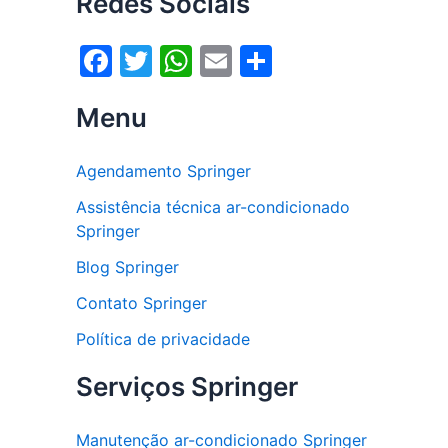
Redes Sociais
F
T
W
E
S
a
w
h
m
h
Menu
c
itt
at
ai
ar
e
er
s
l
e
Agendamento Springer
b
A
Assistência técnica ar-condicionado
o
p
Springer
o
p
Blog Springer
k
Contato Springer
Política de privacidade
Serviços Springer
Manutenção ar-condicionado Springer