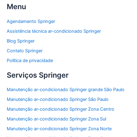
Menu
c
itt
at
ai
ar
e
er
s
l
e
Agendamento Springer
b
A
Assistência técnica ar-condicionado Springer
o
p
Blog Springer
o
p
Contato Springer
k
Política de privacidade
Serviços Springer
Manutenção ar-condicionado Springer grande São Paulo
Manutenção ar-condicionado Springer São Paulo
Manutenção ar-condicionado Springer Zona Centro
Manutenção ar-condicionado Springer Zona Sul
Manutenção ar-condicionado Springer Zona Norte