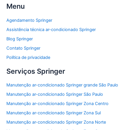
Menu
c
itt
at
ai
ar
e
er
s
l
e
Agendamento Springer
b
A
Assistência técnica ar-condicionado Springer
o
p
Blog Springer
o
p
Contato Springer
k
Política de privacidade
Serviços Springer
Manutenção ar-condicionado Springer grande São Paulo
Manutenção ar-condicionado Springer São Paulo
Manutenção ar-condicionado Springer Zona Centro
Manutenção ar-condicionado Springer Zona Sul
Manutenção ar-condicionado Springer Zona Norte