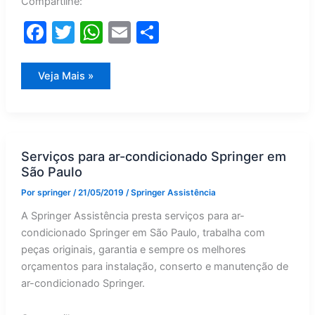
Compartilhe:
F
T
W
E
S
a
w
h
m
h
c
itt
at
ai
ar
Springer
Veja Mais »
e
er
s
l
e
b
A
o
p
Serviços para ar-condicionado Springer em
o
p
São Paulo
k
Por
springer
/
21/05/2019
/
Springer Assistência
A Springer Assistência presta serviços para ar-
condicionado Springer em São Paulo, trabalha com
peças originais, garantia e sempre os melhores
orçamentos para instalação, conserto e manutenção de
ar-condicionado Springer.