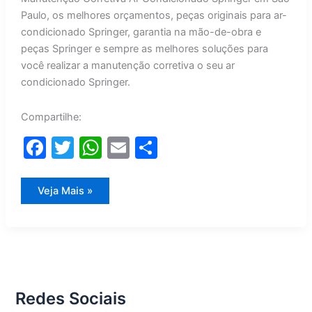
Paulo, os melhores orçamentos, peças originais para ar-
condicionado Springer, garantia na mão-de-obra e
peças Springer e sempre as melhores soluções para
você realizar a manutenção corretiva o seu ar
condicionado Springer.
Compartilhe:
F
T
W
E
S
a
w
h
m
h
c
itt
at
ai
ar
Manutenção
Veja Mais »
Corretiva
e
er
s
l
e
Ar
Condicionado
Springer
b
A
o
p
o
p
Redes Sociais
k