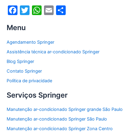
F
T
W
E
S
a
w
h
m
h
Menu
c
itt
at
ai
ar
e
er
s
l
e
Agendamento Springer
b
A
Assistência técnica ar-condicionado Springer
o
p
Blog Springer
o
p
Contato Springer
k
Política de privacidade
Serviços Springer
Manutenção ar-condicionado Springer grande São Paulo
Manutenção ar-condicionado Springer São Paulo
Manutenção ar-condicionado Springer Zona Centro