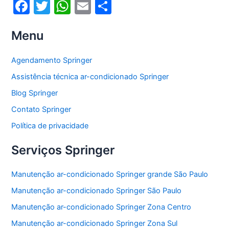
F
T
W
E
S
a
w
h
m
h
Menu
c
itt
at
ai
ar
e
er
s
l
e
Agendamento Springer
b
A
Assistência técnica ar-condicionado Springer
o
p
Blog Springer
o
p
Contato Springer
k
Política de privacidade
Serviços Springer
Manutenção ar-condicionado Springer grande São Paulo
Manutenção ar-condicionado Springer São Paulo
Manutenção ar-condicionado Springer Zona Centro
Manutenção ar-condicionado Springer Zona Sul