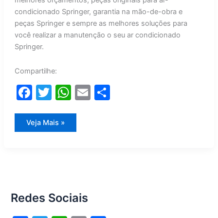
melhores orçamentos, peças originais para ar-
condicionado Springer, garantia na mão-de-obra e
peças Springer e sempre as melhores soluções para
você realizar a manutenção o seu ar condicionado
Springer.
Compartilhe:
F
T
W
E
S
a
w
h
m
h
c
itt
at
ai
ar
Manutenção
Veja Mais »
Ar
e
er
s
l
e
Condicionado
Springer
b
A
o
p
o
p
Redes Sociais
k