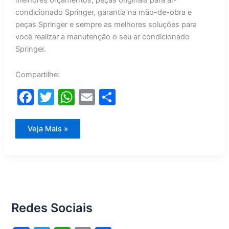
melhores orçamentos, peças originais para ar-
condicionado Springer, garantia na mão-de-obra e
peças Springer e sempre as melhores soluções para
você realizar a manutenção o seu ar condicionado
Springer.
Compartilhe:
F
T
W
E
S
a
w
h
m
h
c
itt
at
ai
ar
Manutenção
Veja Mais »
Ar
e
er
s
l
e
Condicionado
Springer
b
A
o
p
o
p
Redes Sociais
k