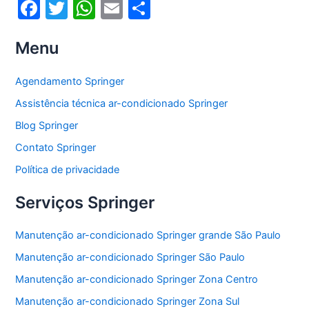
F
T
W
E
S
a
w
h
m
h
Menu
c
itt
at
ai
ar
e
er
s
l
e
Agendamento Springer
b
A
Assistência técnica ar-condicionado Springer
o
p
Blog Springer
o
p
Contato Springer
k
Política de privacidade
Serviços Springer
Manutenção ar-condicionado Springer grande São Paulo
Manutenção ar-condicionado Springer São Paulo
Manutenção ar-condicionado Springer Zona Centro
Manutenção ar-condicionado Springer Zona Sul