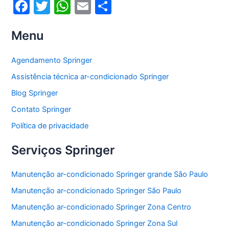
F
T
W
E
S
a
w
h
m
h
Menu
c
itt
at
ai
ar
e
er
s
l
e
Agendamento Springer
b
A
Assistência técnica ar-condicionado Springer
o
p
Blog Springer
o
p
Contato Springer
k
Política de privacidade
Serviços Springer
Manutenção ar-condicionado Springer grande São Paulo
Manutenção ar-condicionado Springer São Paulo
Manutenção ar-condicionado Springer Zona Centro
Manutenção ar-condicionado Springer Zona Sul