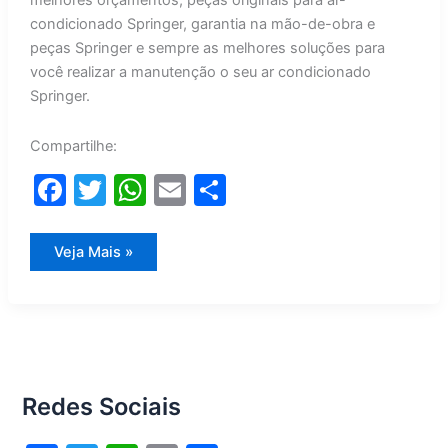
melhores orçamentos, peças originais para ar-
condicionado Springer, garantia na mão-de-obra e
peças Springer e sempre as melhores soluções para
você realizar a manutenção o seu ar condicionado
Springer.
Compartilhe:
F
T
W
E
S
a
w
h
m
h
c
itt
at
ai
ar
Manutenção
Veja Mais »
Ar
e
er
s
l
e
Condicionado
Springer
b
A
o
p
o
p
Redes Sociais
k