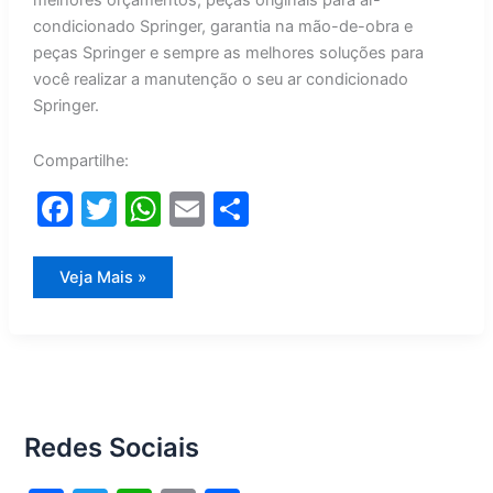
melhores orçamentos, peças originais para ar-
condicionado Springer, garantia na mão-de-obra e
peças Springer e sempre as melhores soluções para
você realizar a manutenção o seu ar condicionado
Springer.
Compartilhe:
F
T
W
E
S
a
w
h
m
h
c
itt
at
ai
ar
Manutenção
Veja Mais »
Ar
e
er
s
l
e
Condicionado
Springer
b
A
o
p
o
p
Redes Sociais
k