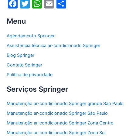
F
T
W
E
S
a
w
h
m
h
Menu
c
itt
at
ai
ar
e
er
s
l
e
Agendamento Springer
b
A
Assistência técnica ar-condicionado Springer
o
p
Blog Springer
o
p
Contato Springer
k
Política de privacidade
Serviços Springer
Manutenção ar-condicionado Springer grande São Paulo
Manutenção ar-condicionado Springer São Paulo
Manutenção ar-condicionado Springer Zona Centro
Manutenção ar-condicionado Springer Zona Sul