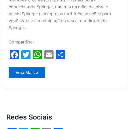
melhores orçamentos, peças originais para ar-
condicionado Springer, garantia na mão-de-obra e
peças Springer e sempre as melhores soluções para
você realizar a manutenção o seu ar condicionado
Springer.
Compartilhe:
F
T
W
E
S
a
w
h
m
h
c
itt
at
ai
ar
Manutenção
Veja Mais »
Ar
e
er
s
l
e
Condicionado
Springer
b
A
o
p
o
p
Redes Sociais
k