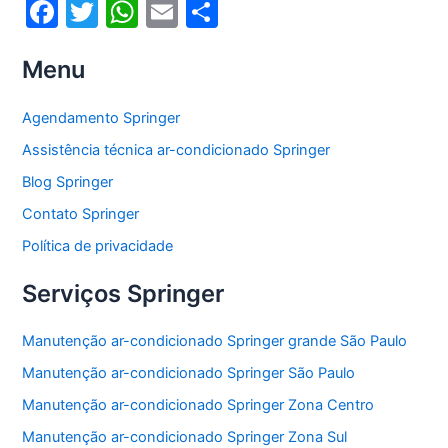
F
T
W
E
S
a
w
h
m
h
Menu
c
itt
at
ai
ar
e
er
s
l
e
Agendamento Springer
b
A
Assistência técnica ar-condicionado Springer
o
p
Blog Springer
o
p
Contato Springer
k
Política de privacidade
Serviços Springer
Manutenção ar-condicionado Springer grande São Paulo
Manutenção ar-condicionado Springer São Paulo
Manutenção ar-condicionado Springer Zona Centro
Manutenção ar-condicionado Springer Zona Sul