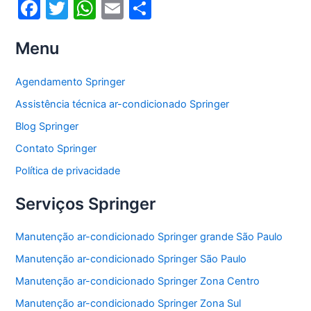
F
T
W
E
S
a
w
h
m
h
Menu
c
itt
at
ai
ar
e
er
s
l
e
Agendamento Springer
b
A
Assistência técnica ar-condicionado Springer
o
p
Blog Springer
o
p
Contato Springer
k
Política de privacidade
Serviços Springer
Manutenção ar-condicionado Springer grande São Paulo
Manutenção ar-condicionado Springer São Paulo
Manutenção ar-condicionado Springer Zona Centro
Manutenção ar-condicionado Springer Zona Sul