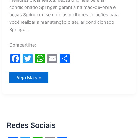
melhores orçamentos, peças originais para ar-
condicionado Springer, garantia na mão-de-obra e
peças Springer e sempre as melhores soluções para
você realizar a manutenção o seu ar condicionado
Springer.
Compartilhe:
F
T
W
E
S
a
w
h
m
h
c
itt
at
ai
ar
Manutenção
Veja Mais »
Ar
e
er
s
l
e
Condicionado
Springer
b
A
o
p
o
p
Redes Sociais
k