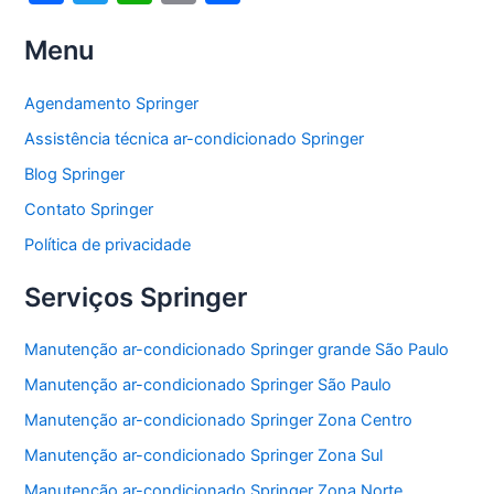
a
w
h
m
h
Menu
c
itt
at
ai
ar
e
er
s
l
e
Agendamento Springer
b
A
Assistência técnica ar-condicionado Springer
o
p
Blog Springer
o
p
Contato Springer
k
Política de privacidade
Serviços Springer
Manutenção ar-condicionado Springer grande São Paulo
Manutenção ar-condicionado Springer São Paulo
Manutenção ar-condicionado Springer Zona Centro
Manutenção ar-condicionado Springer Zona Sul
Manutenção ar-condicionado Springer Zona Norte