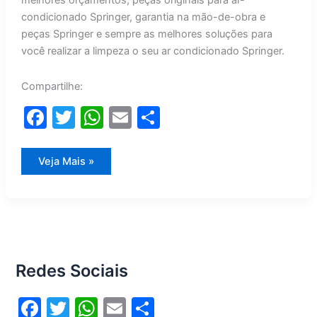
melhores orçamentos, peças originais para ar-
condicionado Springer, garantia na mão-de-obra e
peças Springer e sempre as melhores soluções para
você realizar a limpeza o seu ar condicionado Springer.
Compartilhe:
F
T
W
E
S
a
w
h
m
h
c
itt
at
ai
ar
Limpeza
Veja Mais »
Ar
e
er
s
l
e
Condicionado
Springer
b
A
o
p
o
p
Redes Sociais
k
F
T
W
E
S