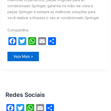
melhores orçamentos, peças originais para ar-
condicionado Springer, garantia na mão-de-obra e
peças Springer e sempre as melhores soluções para
você realizar a limpeza o seu ar condicionado Springer.
Compartilhe:
F
T
W
E
S
a
w
h
m
h
c
itt
at
ai
ar
Limpeza
Veja Mais »
Ar
e
er
s
l
e
Condicionado
Springer
b
A
o
p
o
p
Redes Sociais
k
F
T
W
E
S