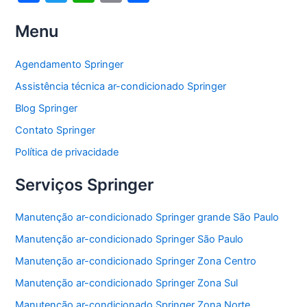
a
w
h
m
h
Menu
c
itt
at
ai
ar
e
er
s
l
e
Agendamento Springer
b
A
Assistência técnica ar-condicionado Springer
o
p
Blog Springer
o
p
Contato Springer
k
Política de privacidade
Serviços Springer
Manutenção ar-condicionado Springer grande São Paulo
Manutenção ar-condicionado Springer São Paulo
Manutenção ar-condicionado Springer Zona Centro
Manutenção ar-condicionado Springer Zona Sul
Manutenção ar-condicionado Springer Zona Norte