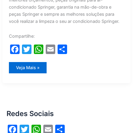
melhores orçamentos, peças originais para ar-
condicionado Springer, garantia na mão-de-obra e
peças Springer e sempre as melhores soluções para
você realizar a limpeza o seu ar condicionado Springer.
Compartilhe:
F
T
W
E
S
a
w
h
m
h
c
itt
at
ai
ar
Limpeza
Veja Mais »
Ar
e
er
s
l
e
Condicionado
Springer
b
A
o
p
o
p
Redes Sociais
k
F
T
W
E
S