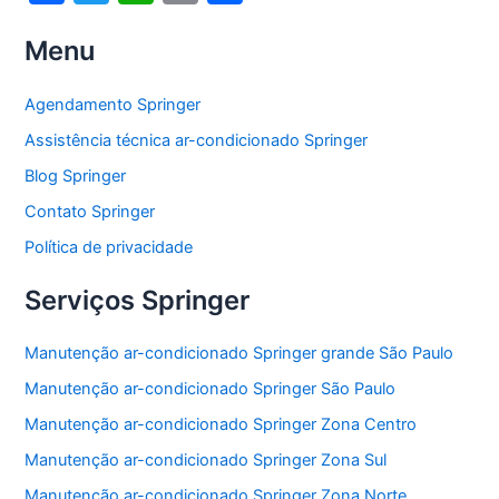
a
w
h
m
h
Menu
c
itt
at
ai
ar
e
er
s
l
e
Agendamento Springer
b
A
Assistência técnica ar-condicionado Springer
o
p
Blog Springer
o
p
Contato Springer
k
Política de privacidade
Serviços Springer
Manutenção ar-condicionado Springer grande São Paulo
Manutenção ar-condicionado Springer São Paulo
Manutenção ar-condicionado Springer Zona Centro
Manutenção ar-condicionado Springer Zona Sul
Manutenção ar-condicionado Springer Zona Norte