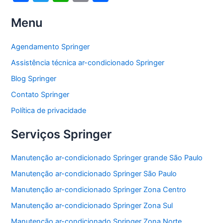
a
w
h
m
h
Menu
c
itt
at
ai
ar
e
er
s
l
e
Agendamento Springer
b
A
Assistência técnica ar-condicionado Springer
o
p
Blog Springer
o
p
Contato Springer
k
Política de privacidade
Serviços Springer
Manutenção ar-condicionado Springer grande São Paulo
Manutenção ar-condicionado Springer São Paulo
Manutenção ar-condicionado Springer Zona Centro
Manutenção ar-condicionado Springer Zona Sul
Manutenção ar-condicionado Springer Zona Norte