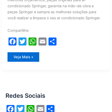
melhores orçamentos, peças originais para ar-
condicionado Springer, garantia na mão-de-obra e
peças Springer e sempre as melhores soluções para
você realizar a limpeza o seu ar condicionado Springer.
Compartilhe:
F
T
W
E
S
a
w
h
m
h
c
itt
at
ai
ar
Limpeza
Veja Mais »
Ar
e
er
s
l
e
Condicionado
Springer
b
A
o
p
o
p
Redes Sociais
k
F
T
W
E
S