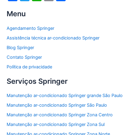
a
w
h
m
h
Menu
c
itt
at
ai
ar
e
er
s
l
e
Agendamento Springer
b
A
Assistência técnica ar-condicionado Springer
o
p
Blog Springer
o
p
Contato Springer
k
Política de privacidade
Serviços Springer
Manutenção ar-condicionado Springer grande São Paulo
Manutenção ar-condicionado Springer São Paulo
Manutenção ar-condicionado Springer Zona Centro
Manutenção ar-condicionado Springer Zona Sul
Manutenção ar-condicionado Springer Zona Norte