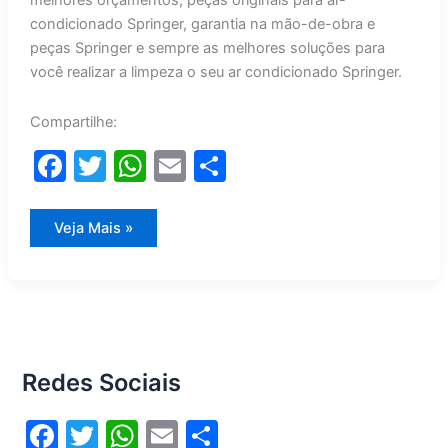
melhores orçamentos, peças originais para ar-
condicionado Springer, garantia na mão-de-obra e
peças Springer e sempre as melhores soluções para
você realizar a limpeza o seu ar condicionado Springer.
Compartilhe:
F
T
W
E
S
a
w
h
m
h
c
itt
at
ai
ar
Limpeza
Veja Mais »
Ar
e
er
s
l
e
Condicionado
Springer
b
A
o
p
o
p
Redes Sociais
k
F
T
W
E
S