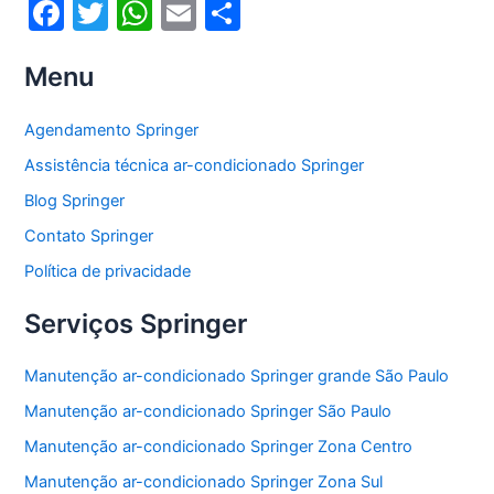
F
T
W
E
S
a
w
h
m
h
Menu
c
itt
at
ai
ar
e
er
s
l
e
Agendamento Springer
b
A
Assistência técnica ar-condicionado Springer
o
p
Blog Springer
o
p
Contato Springer
k
Política de privacidade
Serviços Springer
Manutenção ar-condicionado Springer grande São Paulo
Manutenção ar-condicionado Springer São Paulo
Manutenção ar-condicionado Springer Zona Centro
Manutenção ar-condicionado Springer Zona Sul