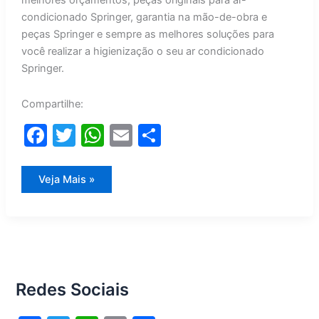
melhores orçamentos, peças originais para ar-
condicionado Springer, garantia na mão-de-obra e
peças Springer e sempre as melhores soluções para
você realizar a higienização o seu ar condicionado
Springer.
Compartilhe:
F
T
W
E
S
a
w
h
m
h
c
itt
at
ai
ar
Higienização
Veja Mais »
Ar
e
er
s
l
e
Condicionado
Springer
b
A
o
p
o
p
Redes Sociais
k