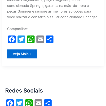
melhores orçamentos, peças originais para ar-
condicionado Springer, garantia na mão-de-obra e
peças Springer e sempre as melhores soluções para
você realizar o conserto o seu ar condicionado Springer.
Compartilhe:
F
T
W
E
S
a
w
h
m
h
c
itt
at
ai
ar
Conserto
Veja Mais »
Ar
e
er
s
l
e
Condicionado
Springer
b
A
o
p
o
p
Redes Sociais
k
F
T
W
E
S