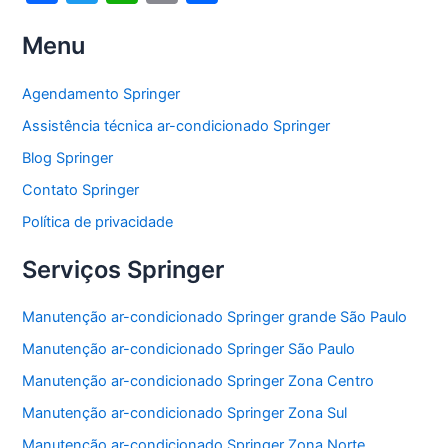
a
w
h
m
h
Menu
c
itt
at
ai
ar
e
er
s
l
e
Agendamento Springer
b
A
Assistência técnica ar-condicionado Springer
o
p
Blog Springer
o
p
Contato Springer
k
Política de privacidade
Serviços Springer
Manutenção ar-condicionado Springer grande São Paulo
Manutenção ar-condicionado Springer São Paulo
Manutenção ar-condicionado Springer Zona Centro
Manutenção ar-condicionado Springer Zona Sul
Manutenção ar-condicionado Springer Zona Norte