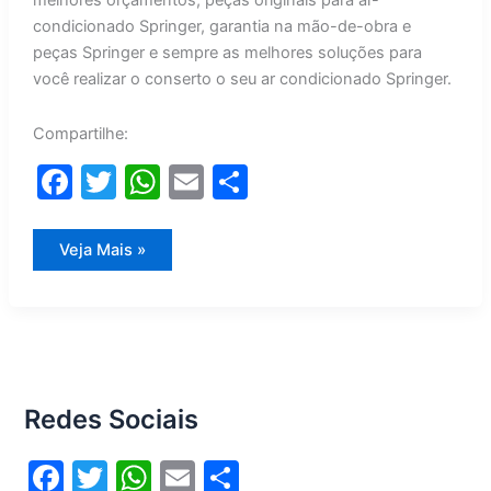
melhores orçamentos, peças originais para ar-
condicionado Springer, garantia na mão-de-obra e
peças Springer e sempre as melhores soluções para
você realizar o conserto o seu ar condicionado Springer.
Compartilhe:
F
T
W
E
S
a
w
h
m
h
c
itt
at
ai
ar
Conserto
Veja Mais »
Ar
e
er
s
l
e
Condicionado
Springer
b
A
o
p
o
p
Redes Sociais
k
F
T
W
E
S