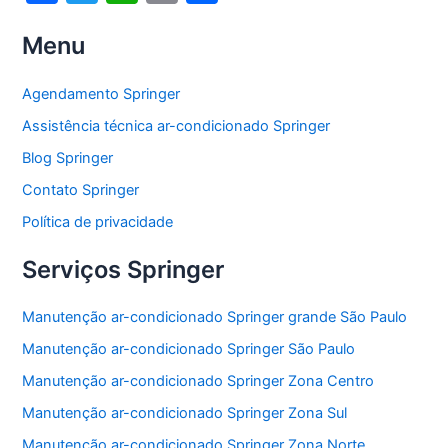
a
w
h
m
h
Menu
c
itt
at
ai
ar
e
er
s
l
e
Agendamento Springer
b
A
Assistência técnica ar-condicionado Springer
o
p
Blog Springer
o
p
Contato Springer
k
Política de privacidade
Serviços Springer
Manutenção ar-condicionado Springer grande São Paulo
Manutenção ar-condicionado Springer São Paulo
Manutenção ar-condicionado Springer Zona Centro
Manutenção ar-condicionado Springer Zona Sul
Manutenção ar-condicionado Springer Zona Norte