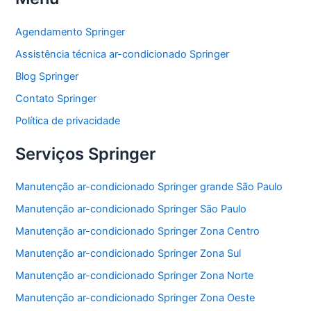
c
itt
at
ai
ar
e
er
s
l
e
Agendamento Springer
b
A
Assistência técnica ar-condicionado Springer
o
p
Blog Springer
o
p
Contato Springer
k
Política de privacidade
Serviços Springer
Manutenção ar-condicionado Springer grande São Paulo
Manutenção ar-condicionado Springer São Paulo
Manutenção ar-condicionado Springer Zona Centro
Manutenção ar-condicionado Springer Zona Sul
Manutenção ar-condicionado Springer Zona Norte
Manutenção ar-condicionado Springer Zona Oeste