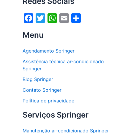
Redes Sociais
F
T
W
E
S
a
w
h
m
h
Menu
c
itt
at
ai
ar
e
er
s
l
e
Agendamento Springer
b
A
Assistência técnica ar-condicionado
o
p
Springer
o
p
Blog Springer
k
Contato Springer
Política de privacidade
Serviços Springer
Manutenção ar-condicionado Springer