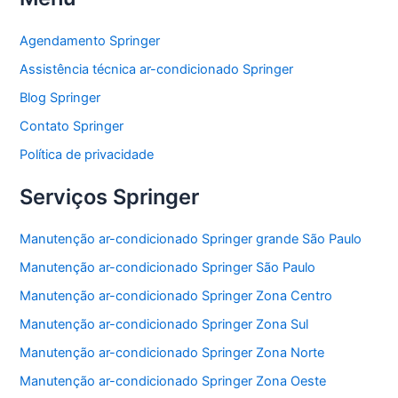
c
itt
at
ai
ar
e
er
s
l
e
Agendamento Springer
b
A
Assistência técnica ar-condicionado Springer
o
p
Blog Springer
o
p
Contato Springer
k
Política de privacidade
Serviços Springer
Manutenção ar-condicionado Springer grande São Paulo
Manutenção ar-condicionado Springer São Paulo
Manutenção ar-condicionado Springer Zona Centro
Manutenção ar-condicionado Springer Zona Sul
Manutenção ar-condicionado Springer Zona Norte
Manutenção ar-condicionado Springer Zona Oeste