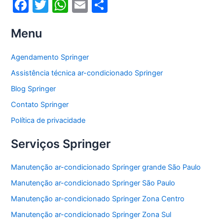
F
T
W
E
S
a
w
h
m
h
Menu
c
itt
at
ai
ar
e
er
s
l
e
Agendamento Springer
b
A
Assistência técnica ar-condicionado Springer
o
p
Blog Springer
o
p
Contato Springer
k
Política de privacidade
Serviços Springer
Manutenção ar-condicionado Springer grande São Paulo
Manutenção ar-condicionado Springer São Paulo
Manutenção ar-condicionado Springer Zona Centro
Manutenção ar-condicionado Springer Zona Sul