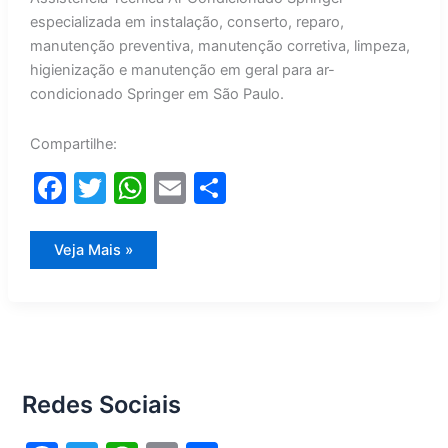
especializada em instalação, conserto, reparo,
manutenção preventiva, manutenção corretiva, limpeza,
higienização e manutenção em geral para ar-
condicionado Springer em São Paulo.
Compartilhe:
F
T
W
E
S
a
w
h
m
h
c
itt
at
ai
ar
Assistência
Veja Mais »
Técnica
e
er
s
l
e
Ar
Condicionado
Springer
b
A
o
p
o
p
Redes Sociais
k