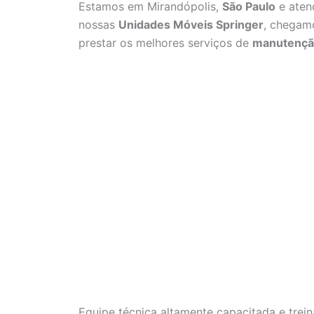
Estamos em Mirandópolis,
São Paulo
e aten
nossas
Unidades Móveis Springer
, chegamo
prestar os melhores serviços de
manutenção
Equipe técnica altamente capacitada e trei