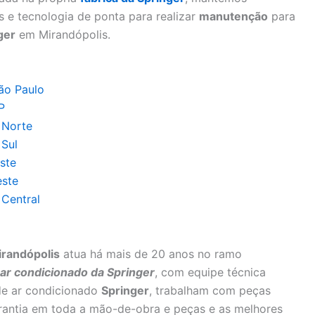
 e tecnologia de ponta para realizar
manutenção
para
ger
em Mirandópolis.
ão Paulo
P
 Norte
 Sul
ste
este
Central
irandópolis
atua há mais de 20 anos no ramo
r condicionado da Springer
, com equipe técnica
de ar condicionado
Springer
, trabalham com peças
arantia em toda a mão-de-obra e peças e as melhores