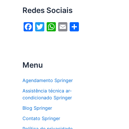
Redes Sociais
F
T
W
E
S
a
w
h
m
h
c
itt
at
ai
ar
e
er
s
l
e
b
A
Menu
o
p
o
p
Agendamento Springer
k
Assistência técnica ar-
condicionado Springer
Blog Springer
Contato Springer
Política de privacidade