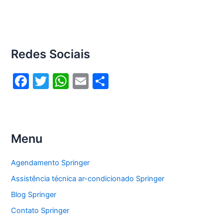
Redes Sociais
F
T
W
E
S
a
w
h
m
h
c
itt
at
ai
ar
e
er
s
l
e
Menu
b
A
o
p
Agendamento Springer
o
p
Assistência técnica ar-condicionado Springer
k
Blog Springer
Contato Springer