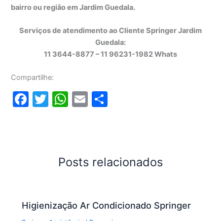
bairro ou região em Jardim Guedala.
Serviços de atendimento ao Cliente Springer Jardim
Guedala:
11 3644-8877 – 11 96231-1982 Whats
Compartilhe:
F
T
W
E
S
a
w
h
m
h
c
itt
at
ai
ar
e
er
s
l
e
b
A
Posts relacionados
o
p
o
p
Higienização Ar Condicionado Springer
k