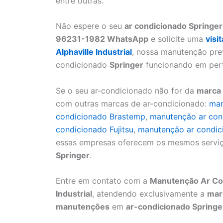
entre outras.
Não espere o seu
ar condicionado Springer
96231-1982 WhatsApp
e solicite uma
visi
Alphaville Industrial
, nossa manutenção prev
condicionado
Springer
funcionando em perf
Se o seu ar-condicionado não for da
marca 
com outras marcas de ar-condicionado:
man
condicionado Brastemp
,
manutenção ar con
condicionado Fujitsu
,
manutenção ar condic
essas empresas oferecem os mesmos serviç
Springer
.
Entre em contato com a
Manutenção Ar Con
Industrial
, atendendo exclusivamente a
mar
manutenções
em
ar-condicionado Springe