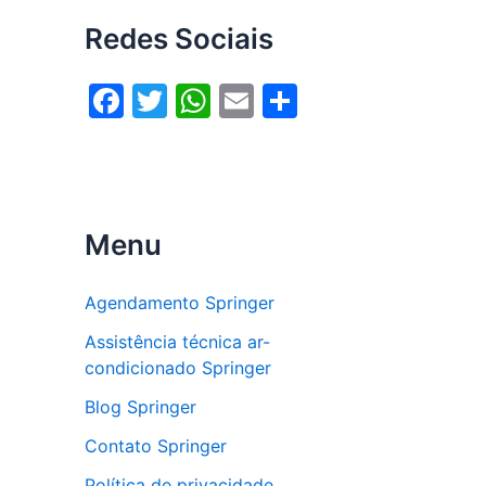
Redes Sociais
F
T
W
E
S
a
w
h
m
h
c
itt
at
ai
ar
e
er
s
l
e
b
A
Menu
o
p
o
p
Agendamento Springer
k
Assistência técnica ar-
condicionado Springer
Blog Springer
Contato Springer
Política de privacidade