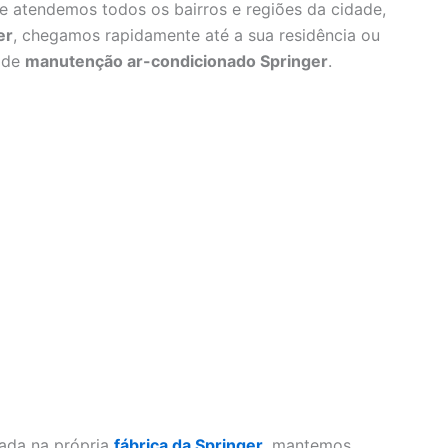
e atendemos todos os bairros e regiões da cidade,
er
, chegamos rapidamente até a sua residência ou
s de
manutenção ar-condicionado Springer
.
nada na própria
fábrica da Springer
, mantemos