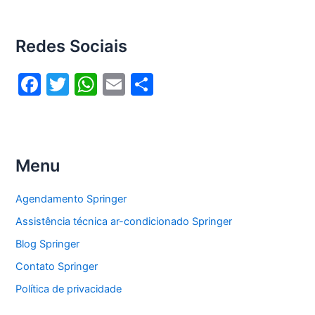
Redes Sociais
F
T
W
E
S
a
w
h
m
h
c
itt
at
ai
ar
e
er
s
l
e
Menu
b
A
o
p
Agendamento Springer
o
p
Assistência técnica ar-condicionado Springer
k
Blog Springer
Contato Springer
Política de privacidade