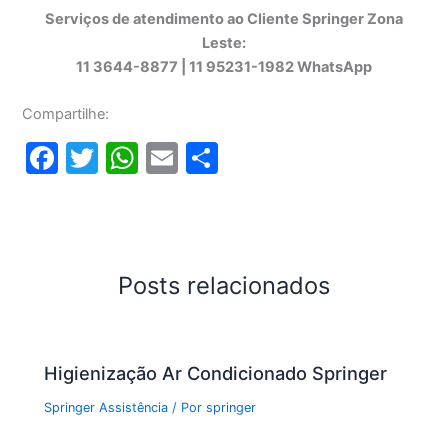
Serviços de atendimento ao Cliente Springer Zona
Leste:
11 3644-8877 | 11 95231-1982 WhatsApp
Compartilhe:
F
T
W
E
S
a
w
h
m
h
c
itt
at
ai
ar
e
er
s
l
e
b
A
Posts relacionados
o
p
o
p
Higienização Ar Condicionado Springer
k
Springer Assistência
/ Por
springer