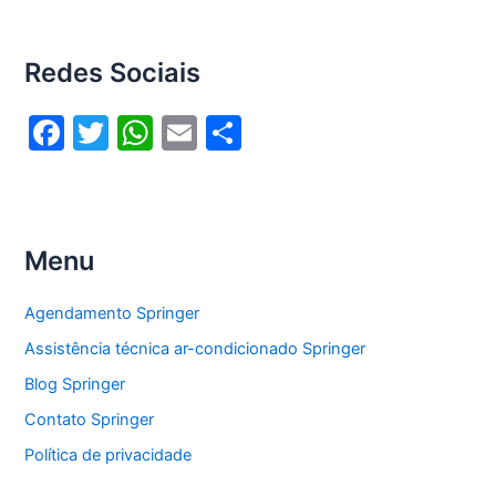
Redes Sociais
F
T
W
E
S
a
w
h
m
h
c
itt
at
ai
ar
e
er
s
l
e
Menu
b
A
o
p
Agendamento Springer
o
p
Assistência técnica ar-condicionado Springer
k
Blog Springer
Contato Springer
Política de privacidade