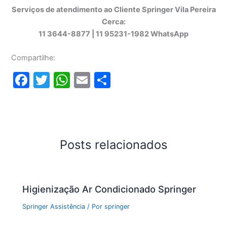
Serviços de atendimento ao Cliente Springer Vila Pereira
Cerca:
11 3644-8877 | 11 95231-1982 WhatsApp
Compartilhe:
F
T
W
E
S
a
w
h
m
h
c
itt
at
ai
ar
e
er
s
l
e
b
A
Posts relacionados
o
p
o
p
Higienização Ar Condicionado Springer
k
Springer Assistência
/ Por
springer