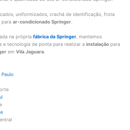
icados, uniformizados, crachá de identificação, frota
o para
ar-condicionado Springer
.
nada na própria
fábrica da Springer
, mantemos
 e tecnologia de ponta para realizar a
instalação
para
ger
em
Vila Jaguara
.
 Paulo
orte
ul
e
te
entral