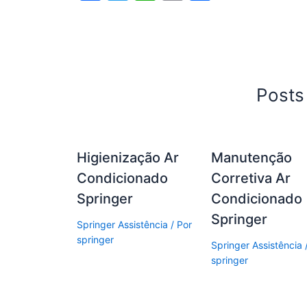
a
w
h
m
h
c
itt
at
ai
ar
e
er
s
l
e
b
A
Posts
o
p
o
p
k
Higienização Ar
Manutenção
Condicionado
Corretiva Ar
Springer
Condicionado
Springer
Springer Assistência
/ Por
springer
Springer Assistência
springer