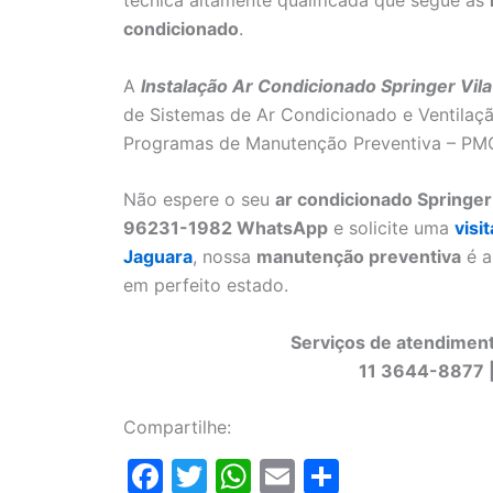
condicionado
.
A
Instalação Ar Condicionado Springer Vil
de Sistemas de Ar Condicionado e Ventilaç
Programas de Manutenção Preventiva – PMOC
Não espere o seu
ar condicionado Springer
96231-1982 WhatsApp
e solicite uma
visi
Jaguara
, nossa
manutenção preventiva
é a
em perfeito estado.
Serviços de atendimento
11 3644-8877 
Compartilhe:
F
T
W
E
S