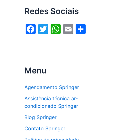
Redes Sociais
F
T
W
E
S
a
w
h
m
h
c
itt
at
ai
ar
e
er
s
l
e
b
A
Menu
o
p
o
p
Agendamento Springer
k
Assistência técnica ar-
condicionado Springer
Blog Springer
Contato Springer
Política de privacidade