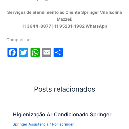
Serviços de atendimento ao Cliente Springer Vila Isolina
Mazzei:
11 3644-8877 | 11 95231-1982 WhatsApp
Compartilhe:
F
T
W
E
S
a
w
h
m
h
c
itt
at
ai
ar
e
er
s
l
e
b
A
Posts relacionados
o
p
o
p
Higienização Ar Condicionado Springer
k
Springer Assistência
/ Por
springer