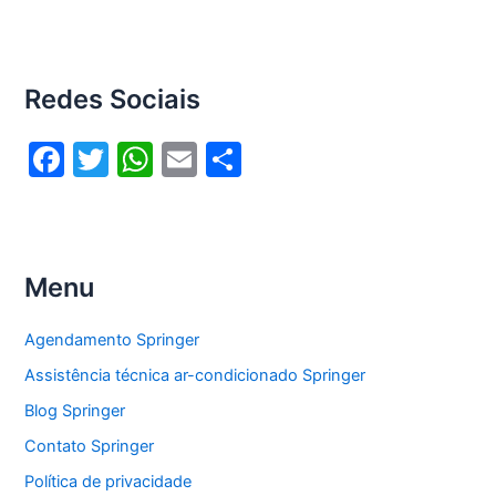
Redes Sociais
F
T
W
E
S
a
w
h
m
h
c
itt
at
ai
ar
e
er
s
l
e
Menu
b
A
o
p
Agendamento Springer
o
p
Assistência técnica ar-condicionado Springer
k
Blog Springer
Contato Springer
Política de privacidade