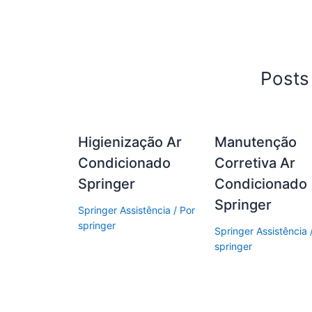
c
itt
at
ai
ar
e
er
s
l
e
b
A
Posts
o
p
o
p
k
Higienização Ar
Manutenção
Condicionado
Corretiva Ar
Springer
Condicionado
Springer
Springer Assistência
/ Por
springer
Springer Assistência
springer