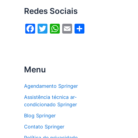
Redes Sociais
F
T
W
E
S
a
w
h
m
h
c
itt
at
ai
ar
e
er
s
l
e
b
A
Menu
o
p
o
p
Agendamento Springer
k
Assistência técnica ar-
condicionado Springer
Blog Springer
Contato Springer
Política de privacidade