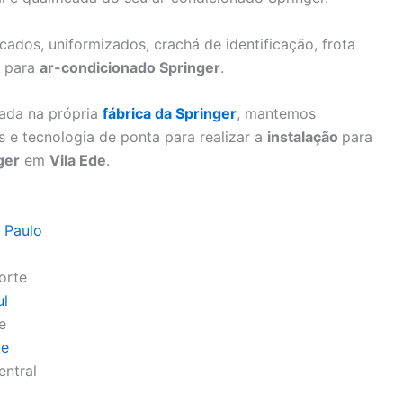
icados, uniformizados, crachá de identificação, frota
o para
ar-condicionado Springer
.
nada na própria
fábrica da Springer
, mantemos
 e tecnologia de ponta para realizar a
instalação
para
ger
em
Vila Ede
.
 Paulo
orte
ul
e
te
entral