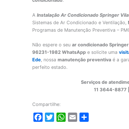
A
Instalação Ar Condicionado Springer Vil
Sistemas de Ar Condicionado e Ventilação,
Programas de Manutenção Preventiva – PMOC
Não espere o seu
ar condicionado Springer
96231-1982 WhatsApp
e solicite uma
visi
Ede
, nossa
manutenção preventiva
é a gar
perfeito estado.
Serviços de atendime
11 3644-8877 
Compartilhe:
F
T
W
E
S
a
w
h
m
h