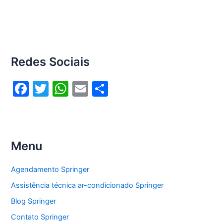
Redes Sociais
F
T
W
E
S
a
w
h
m
h
c
itt
at
ai
ar
e
er
s
l
e
Menu
b
A
o
p
Agendamento Springer
o
p
Assistência técnica ar-condicionado Springer
k
Blog Springer
Contato Springer