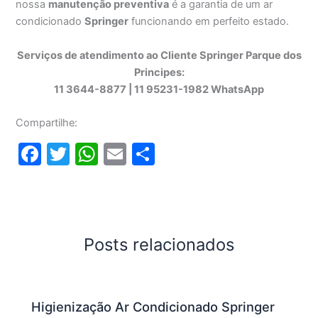
nossa
manutenção preventiva
é a garantia de um ar
condicionado
Springer
funcionando em perfeito estado.
Serviços de atendimento ao Cliente Springer Parque dos
Principes:
11 3644-8877 | 11 95231-1982 WhatsApp
Compartilhe:
F
T
W
E
S
a
w
h
m
h
c
itt
at
ai
ar
e
er
s
l
e
b
A
Posts relacionados
o
p
o
p
Higienização Ar Condicionado Springer
k