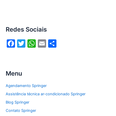
Redes Sociais
F
T
W
E
S
a
w
h
m
h
c
itt
at
ai
ar
e
er
s
l
e
Menu
b
A
o
p
Agendamento Springer
o
p
Assistência técnica ar-condicionado Springer
k
Blog Springer
Contato Springer