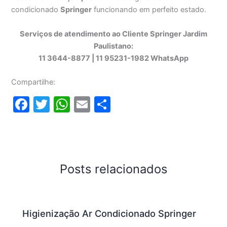
condicionado
Springer
funcionando em perfeito estado.
Serviços de atendimento ao Cliente Springer Jardim
Paulistano:
11 3644-8877 | 11 95231-1982 WhatsApp
Compartilhe:
F
T
W
E
S
a
w
h
m
h
c
itt
at
ai
ar
e
er
s
l
e
b
A
Posts relacionados
o
p
o
p
Higienização Ar Condicionado Springer
k