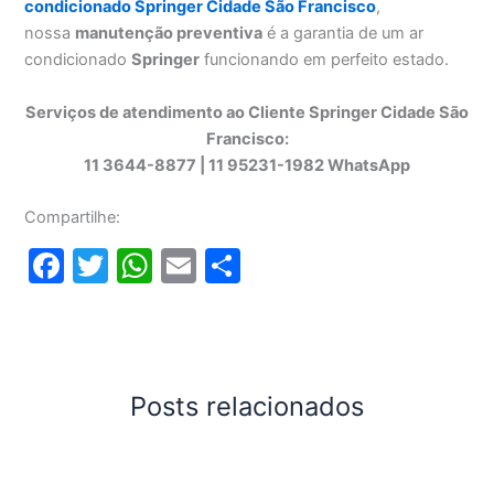
condicionado Springer Cidade São Francisco
,
nossa
manutenção preventiva
é a garantia de um ar
condicionado
Springer
funcionando em perfeito estado.
Serviços de atendimento ao Cliente Springer Cidade São
Francisco:
11 3644-8877 | 11 95231-1982 WhatsApp
Compartilhe:
F
T
W
E
S
a
w
h
m
h
c
itt
at
ai
ar
e
er
s
l
e
b
A
Posts relacionados
o
p
o
p