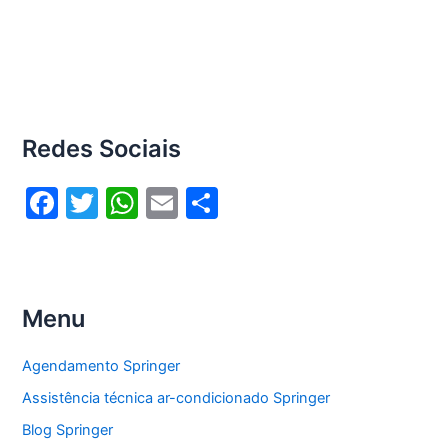
Redes Sociais
F
T
W
E
S
a
w
h
m
h
c
itt
at
ai
ar
e
er
s
l
e
Menu
b
A
o
p
Agendamento Springer
o
p
Assistência técnica ar-condicionado Springer
k
Blog Springer