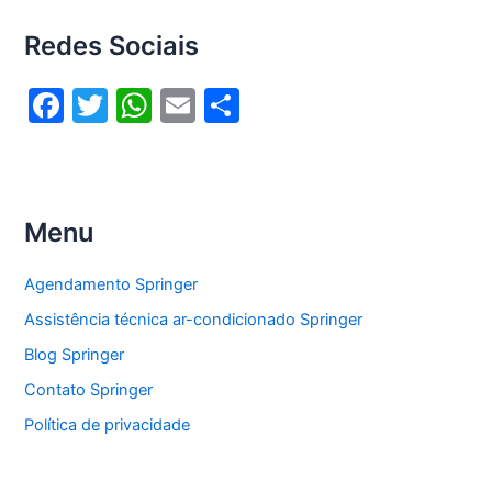
Redes Sociais
F
T
W
E
S
a
w
h
m
h
c
itt
at
ai
ar
e
er
s
l
e
Menu
b
A
o
p
Agendamento Springer
o
p
Assistência técnica ar-condicionado Springer
k
Blog Springer
Contato Springer
Política de privacidade