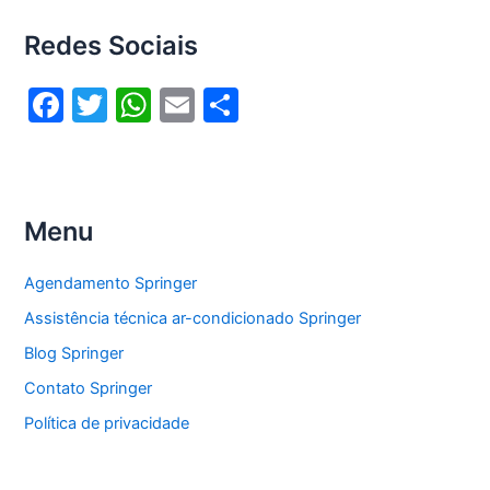
Redes Sociais
F
T
W
E
S
a
w
h
m
h
c
itt
at
ai
ar
e
er
s
l
e
Menu
b
A
o
p
Agendamento Springer
o
p
Assistência técnica ar-condicionado Springer
k
Blog Springer
Contato Springer
Política de privacidade