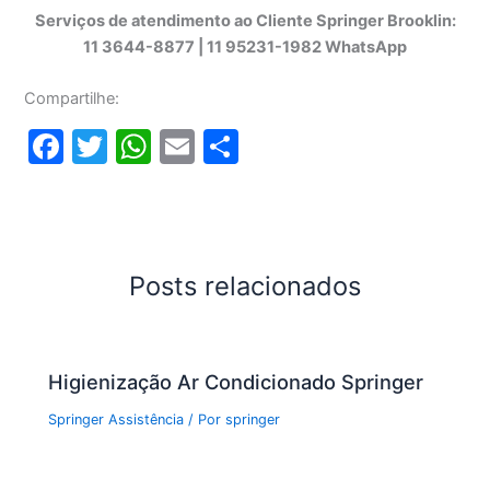
Serviços de atendimento ao Cliente Springer Brooklin:
11 3644-8877 | 11 95231-1982 WhatsApp
Compartilhe:
F
T
W
E
S
a
w
h
m
h
c
itt
at
ai
ar
e
er
s
l
e
b
A
Posts relacionados
o
p
o
p
Higienização Ar Condicionado Springer
k
Springer Assistência
/ Por
springer