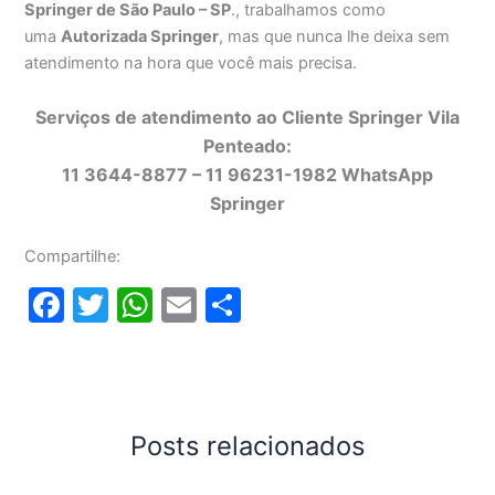
Springer de São Paulo – SP
., trabalhamos como
uma
Autorizada Springer
, mas que nunca lhe deixa sem
atendimento na hora que você mais precisa.
Serviços de atendimento ao Cliente Springer Vila
Penteado:
11 3644-8877 – 11 96231-1982 WhatsApp
Springer
Compartilhe:
F
T
W
E
S
a
w
h
m
h
c
itt
at
ai
ar
e
er
s
l
e
b
A
Posts relacionados
o
p