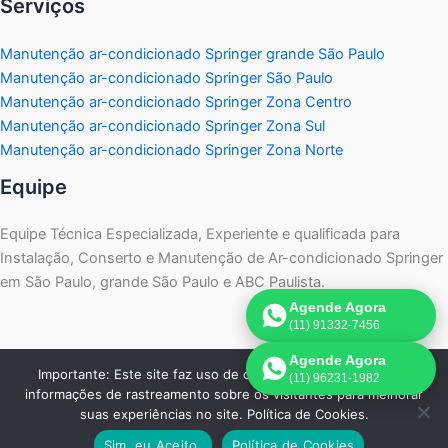
Serviços
Manutenção ar-condicionado Springer grande São Paulo
Manutenção ar-condicionado Springer São Paulo
Manutenção ar-condicionado Springer Zona Centro
Manutenção ar-condicionado Springer Zona Sul
Manutenção ar-condicionado Springer Zona Norte
Equipe
Equipe Técnica Especializada, Experiente e qualificada para
Instalação, Conserto e Manutenção de Ar-condicionado Springer
em São Paulo, grande São Paulo e ABC Paulista.
Agende Agora
(11) 91332-7456
Agende Agora
Importante: Este site faz uso de cookies que podem conter
(11) 96231-1982
informações de rastreamento sobre os visitantes para melhorar
Copyright © 2026 Springer Assistência | Agende pelo
suas experiências no site. Política de Cookies.
WhatsApp:
11 91332-7456
Sim, eu Aceito.
Política de Cookies