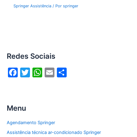
Springer Assistência
/ Por
springer
Redes Sociais
F
T
W
E
S
a
w
h
m
h
c
itt
at
ai
ar
e
er
s
l
e
Menu
b
A
o
p
Agendamento Springer
o
p
Assistência técnica ar-condicionado Springer