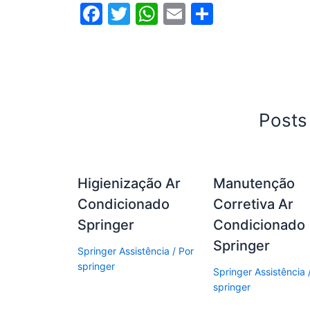
F
T
W
E
S
a
w
h
m
h
c
itt
at
ai
ar
e
er
s
l
e
b
A
Posts
o
p
o
p
k
Higienização Ar
Manutenção
Condicionado
Corretiva Ar
Springer
Condicionado
Springer
Springer Assistência
/ Por
springer
Springer Assistência
springer