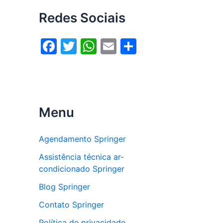
Redes Sociais
F
T
W
E
S
a
w
h
m
h
c
itt
at
ai
ar
e
er
s
l
e
b
A
Menu
o
p
o
p
Agendamento Springer
k
Assistência técnica ar-
condicionado Springer
Blog Springer
Contato Springer
Política de privacidade