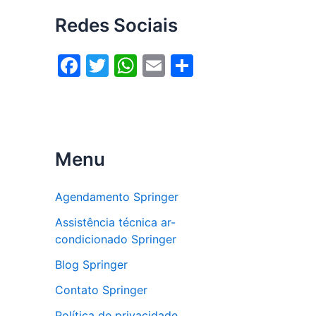
Redes Sociais
F
T
W
E
S
a
w
h
m
h
c
itt
at
ai
ar
e
er
s
l
e
b
A
Menu
o
p
o
p
Agendamento Springer
k
Assistência técnica ar-
condicionado Springer
Blog Springer
Contato Springer
Política de privacidade