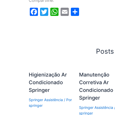
Compartilhe:
F
T
W
E
S
a
w
h
m
h
c
itt
at
ai
ar
e
er
s
l
e
b
A
Posts
o
p
o
p
k
Higienização Ar
Manutenção
Condicionado
Corretiva Ar
Springer
Condicionado
Springer
Springer Assistência
/ Por
springer
Springer Assistência
springer