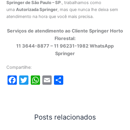
Springer de São Paulo – SP
., trabalhamos como
uma
Autorizada Springer
, mas que nunca lhe deixa sem
atendimento na hora que você mais precisa.
Serviços de atendimento ao Cliente Springer Horto
Florestal:
11 3644-8877 – 11 96231-1982 WhatsApp
Springer
Compartilhe:
F
T
W
E
S
a
w
h
m
h
c
itt
at
ai
ar
e
er
s
l
e
b
A
Posts relacionados
o
p