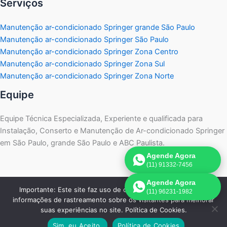
Serviços
Manutenção ar-condicionado Springer grande São Paulo
Manutenção ar-condicionado Springer São Paulo
Manutenção ar-condicionado Springer Zona Centro
Manutenção ar-condicionado Springer Zona Sul
Manutenção ar-condicionado Springer Zona Norte
Equipe
Equipe Técnica Especializada, Experiente e qualificada para
Instalação, Conserto e Manutenção de Ar-condicionado Springer
em São Paulo, grande São Paulo e ABC Paulista.
Agende Agora
(11) 91332-7456
Agende Agora
Importante: Este site faz uso de cookies que podem conter
(11) 96231-1982
informações de rastreamento sobre os visitantes para melhorar
Copyright © 2026 Springer Assistência | Agende pelo
suas experiências no site. Política de Cookies.
WhatsApp:
11 91332-7456
Sim, eu Aceito.
Política de Cookies