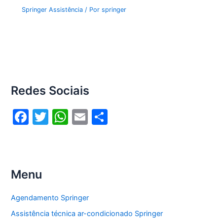
Springer Assistência
/ Por
springer
Redes Sociais
F
T
W
E
S
a
w
h
m
h
c
itt
at
ai
ar
e
er
s
l
e
Menu
b
A
o
p
Agendamento Springer
o
p
Assistência técnica ar-condicionado Springer