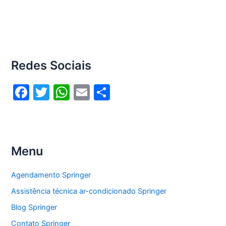
Redes Sociais
F
T
W
E
S
a
w
h
m
h
c
itt
at
ai
ar
e
er
s
l
e
Menu
b
A
o
p
Agendamento Springer
o
p
Assistência técnica ar-condicionado Springer
k
Blog Springer
Contato Springer