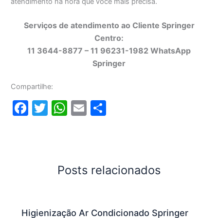
atendimento na hora que você mais precisa.
Serviços de atendimento ao Cliente Springer
Centro:
11 3644-8877 – 11 96231-1982 WhatsApp
Springer
Compartilhe:
F
T
W
E
S
a
w
h
m
h
c
itt
at
ai
ar
e
er
s
l
e
b
A
Posts relacionados
o
p
o
p
Higienização Ar Condicionado Springer
k