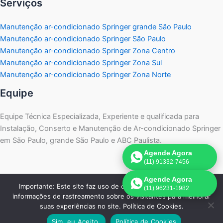
Serviços
Manutenção ar-condicionado Springer grande São Paulo
Manutenção ar-condicionado Springer São Paulo
Manutenção ar-condicionado Springer Zona Centro
Manutenção ar-condicionado Springer Zona Sul
Manutenção ar-condicionado Springer Zona Norte
Equipe
Equipe Técnica Especializada, Experiente e qualificada para
Instalação, Conserto e Manutenção de Ar-condicionado Springer
em São Paulo, grande São Paulo e ABC Paulista.
Agende Agora
(11) 91332-7456
Agende Agora
Importante: Este site faz uso de cookies que podem conter
(11) 96231-1982
informações de rastreamento sobre os visitantes para melhorar
Copyright © 2026 Springer Assistência | Agende pelo
suas experiências no site. Política de Cookies.
WhatsApp:
11 91332-7456
Sim, eu Aceito.
Política de Cookies