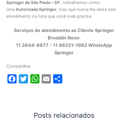
Springer de São Paulo – SP
., trabalhamos como
uma
Autorizada Springer
, mas que nunca lhe deixa sem
atendimento na hora que você mais precisa.
Serviços de atendimento ao Cliente Springer
Brooklin Novo:
11 3644-8877 – 11 96231-1982 WhatsApp
Springer
Compartilhe:
F
T
W
E
S
a
w
h
m
h
c
itt
at
ai
ar
e
er
s
l
e
b
A
Posts relacionados
o
p