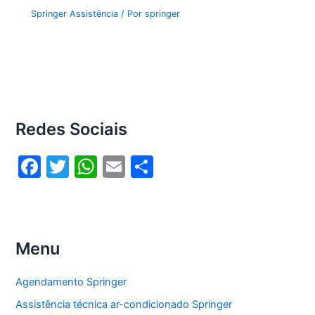
Springer Assistência
/ Por
springer
Redes Sociais
F
T
W
E
S
a
w
h
m
h
c
itt
at
ai
ar
e
er
s
l
e
Menu
b
A
o
p
Agendamento Springer
o
p
Assistência técnica ar-condicionado Springer